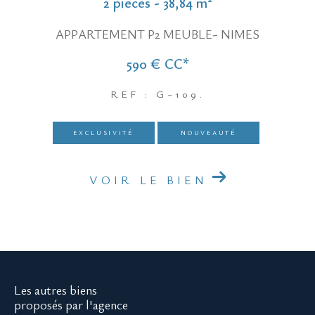
2 pièces - 38,84 m²
APPARTEMENT P2 MEUBLE- NIMES
590 €
CC*
REF : G-109.
EXCLUSIVITÉ
NOUVEAUTÉ
VOIR LE BIEN
Les autres biens
proposés par l'agence