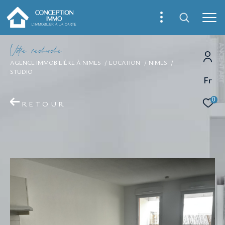
V
o
r
e
r
e
c
e
c
e
AGENCE IMMOBILIÈRE À NIMES
LOCATION
NIMES
STUDIO
Fr
0
RETOUR