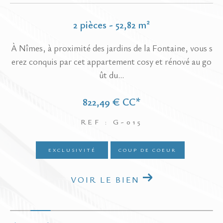
2 pièces - 52,82 m²
com
À Nîmes, à proximité des jardins de la Fontaine, vous s
Pr
es.
erez conquis par cet appartement cosy et rénové au go
lo
ût du...
822,49 €
CC*
REF : G-015
EXCLUSIVITÉ
COUP DE COEUR
VOIR LE BIEN