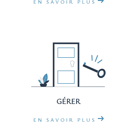
EN SAVOIR PLUS
Vous avez des questions ou souhaitez discuter
de votre projet immobilier à Nîmes ? Notre
équipe dévouée est à votre écoute. Visitez
notre agence ou appelez-nous au 04 84 88 77
00. Nous sommes ici pour vous accompagner,
parce que votre projet mérite toute notre
attention.
GÉRER
EN SAVOIR PLUS