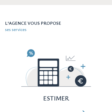
Besoin d'une estimation immobilière
précise pour votre bien à Nîmes ?
L'AGENCE VOUS PROPOSE
Connaître la valeur de votre bien est essentiel,
ses services
que ce soit pour une vente ou pour évaluer
votre patrimoine. Nos experts utilisent des
méthodes précises et actuelles pour estimer la
valeur marchande de votre propriété à Nîmes.
Avec Conception Immo, vous avez l'assurance
d'obtenir une estimation réaliste, basée sur
une connaissance approfondie du marché
local.
Contactez-nous pour
ESTIMER
concrétiser vos projets
immobiliers à Nîmes