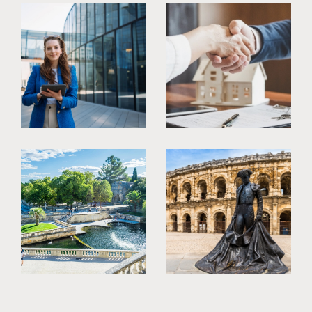
Nîmes ou aux alentours ? Plongez dans notre
sélection d'annonces immobilières,
soigneusement triées pour vous proposer des
maisons, appartements et propriétés de
caractère qui résonnent avec vos envies.
Chaque bien a une histoire, et nous sommes là
pour vous aider à écrire la vôtre.
Services de gestion immobilière
Déléguez en toute confiance la
gestion immob
ilière à Nîmes
de vos biens à notre équipe
experte. De la recherche de locataires sérieux
à la gestion quotidienne des loyers, nous
prenons soin de votre investissement comme
s'il s'agissait du nôtre. Laissez-nous la
responsabilité de votre patrimoine immobilier
à Nîmes et concentrez-vous sur ce qui compte
vraiment pour vous.