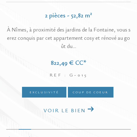
2 pièces - 52,82 m²
com
À Nîmes, à proximité des jardins de la Fontaine, vous s
Pr
es.
erez conquis par cet appartement cosy et rénové au go
lo
ût du...
822,49 €
CC*
REF : G-015
EXCLUSIVITÉ
COUP DE COEUR
VOIR LE BIEN