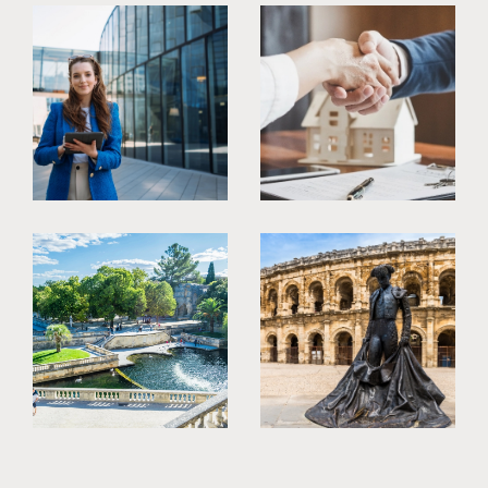
Nîmes ou aux alentours ? Plongez dans notre
sélection d'annonces immobilières,
soigneusement triées pour vous proposer des
maisons, appartements et propriétés de
caractère qui résonnent avec vos envies.
Chaque bien a une histoire, et nous sommes là
pour vous aider à écrire la vôtre.
Services de gestion immobilière
Déléguez en toute confiance la
gestion immob
ilière à Nîmes
de vos biens à notre équipe
experte. De la recherche de locataires sérieux
à la gestion quotidienne des loyers, nous
prenons soin de votre investissement comme
s'il s'agissait du nôtre. Laissez-nous la
responsabilité de votre patrimoine immobilier
à Nîmes et concentrez-vous sur ce qui compte
vraiment pour vous.