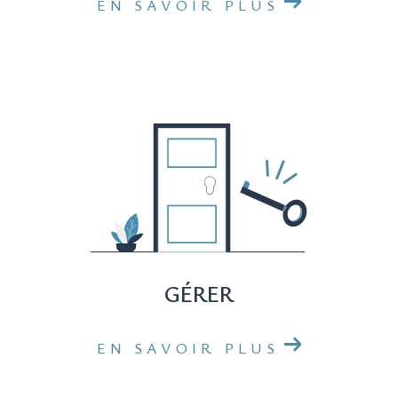
EN SAVOIR PLUS
Vous avez des questions ou souhaitez discuter
de votre projet immobilier à Nîmes ? Notre
équipe dévouée est à votre écoute. Visitez
notre agence ou appelez-nous au 04 84 88 77
00. Nous sommes ici pour vous accompagner,
parce que votre projet mérite toute notre
attention.
GÉRER
EN SAVOIR PLUS