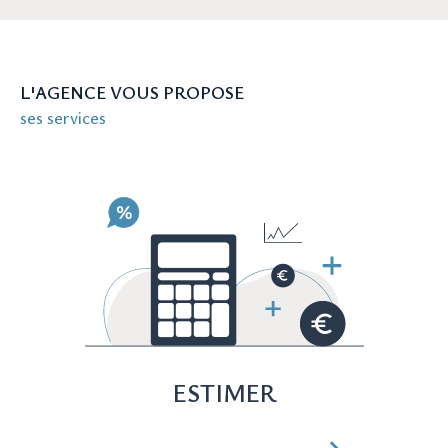
Besoin d'une estimation immobilière
précise pour votre bien à Nîmes ?
L'AGENCE VOUS PROPOSE
Connaître la valeur de votre bien est essentiel,
ses services
que ce soit pour une vente ou pour évaluer
votre patrimoine. Nos experts utilisent des
méthodes précises et actuelles pour estimer la
valeur marchande de votre propriété à Nîmes.
Avec Conception Immo, vous avez l'assurance
d'obtenir une estimation réaliste, basée sur
une connaissance approfondie du marché
local.
Contactez-nous pour
ESTIMER
concrétiser vos projets
immobiliers à Nîmes