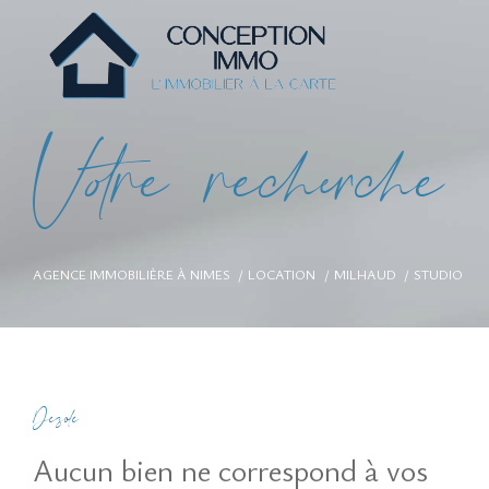
V
o
r
e
r
e
c
e
c
e
AGENCE IMMOBILIÈRE À NIMES
LOCATION
MILHAUD
STUDIO
Désolé
Aucun bien ne correspond à vos